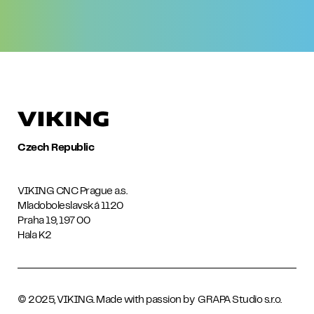
Czech Republic
VIKING CNC Prague a.s.
Mladoboleslavská 1120
Praha 19, 197 00
Hala K2
© 2025, VIKING. Made with passion by
GRAPA Studio s.r.o.